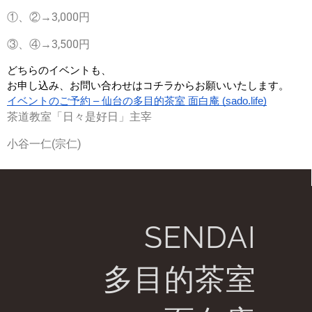
①、②→3,000円
③、④→3,500円
どちらのイベントも、
お申し込み、お問い合わせはコチラからお願いいたします。
イベントのご予約 – 仙台の多目的茶室 面白庵 (sado.life)
茶道教室「日々是好日」主宰
小谷一仁(宗仁)
SENDAI
多目的茶室