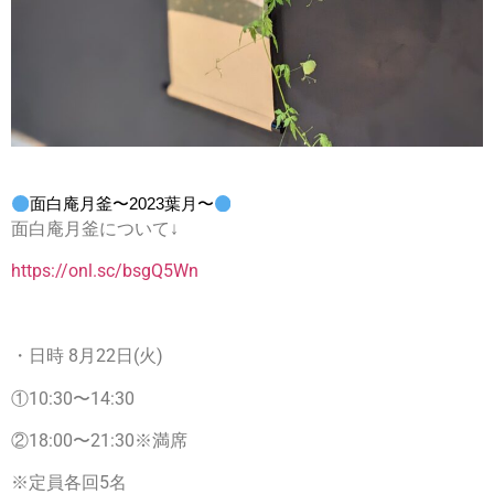
面白庵月釜〜2023葉月〜
面白庵月釜について↓
https://onl.sc/bsgQ5Wn
・日時 8月22日(火)
①10:30〜14:30
②18:00〜21:30※満席
※定員各回5名