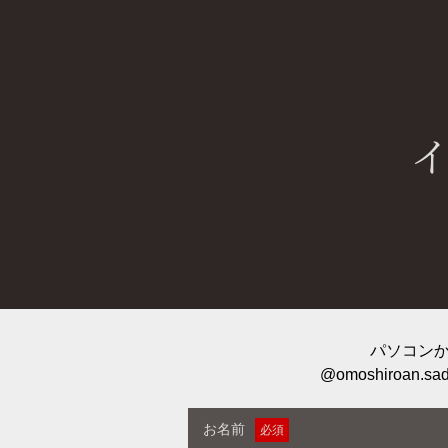
パソコン
@omoshiroan.sad
お名前
必須