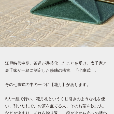
江戸時代中期、茶道が遊芸化したことを受け、表千家と
裏千家が一緒に制定した修練の稽古、「七事式」。
その七事式の中の一つに【花月】があります。
5人一組で行い、花月札というくじ引きのような札を使
い、引いた札で、お茶を点てる人、そのお茶を飲む人、
などが決まり、それを繰り返し、役が次から次への替わ