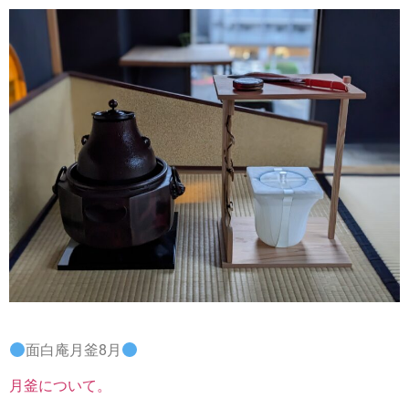
面白庵月釜8月
月釜について。