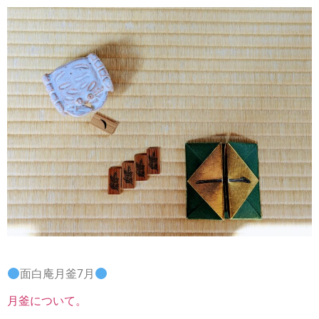
面白庵月釜7月
月釜について。