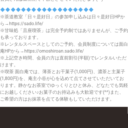
※茶道教室「日々是好日」の参加申し込みは日々是好日HPか
ら→https://sado.life/
※甘味処「且座喫茶」は完全予約制ではありませんが、ご予約
も承っております。
※レンタルスペースとしてのご予約、会員制度については面白
庵HPから→https://omoshiroan.sado.life/
※上記空き時間、会員の方は直前割引(半額)でレンタルいただ
けます。
※喫茶 面白庵では、薄茶とお干菓子(1,000円)、濃茶と主菓子
(1,800円)を、庵主小谷が心を込めて点てさせていただいてお
ります。静かなお茶室でゆっくりとひと休み、どなたでも気軽
にお越しください♪お菓子のお持込みも大歓迎です(^^)また、
ご希望の方はお抹茶を点てる体験もしていただけます。