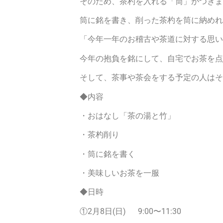
そのため、茶杓を入れる「筒」がつきま
筒に銘を書き、削った茶杓を筒に納めれ
「今年一年のお稽古や茶道に対する思い
今年の抱負を銘にして、自宅でお茶を点
そして、茶事や茶会をする予定の人はそ
◆内容
・おはなし「茶の湯と竹」
・茶杓削り
・筒に銘を書く
・美味しいお茶を一服
◆日時
①2月8日(日) 9:00〜11:30