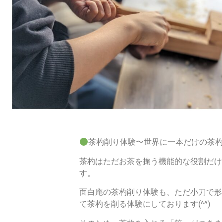
茶杓削り体験〜世界に一本だけの茶
茶杓はただお茶を掬う機能的な役割だけ
す。
面白庵の茶杓削り体験も、ただ小刀で形
て茶杓を削る体験にしております(^^)