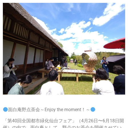
面白庵野点茶会～Enjoy the moment！～
「第40回全国都市緑化仙台フェア」（4月26日〜6月18日開
催）の中で、面白庵として、野点のお茶会を開催させてい