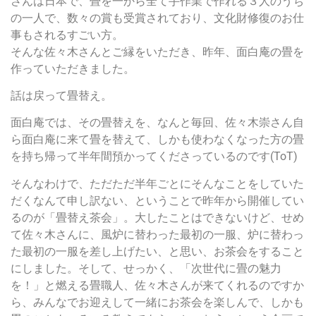
さんは日本で、畳を一から全て手作業で作れる３人のうち
の一人で、数々の賞も受賞されており、文化財修復のお仕
事もされるすごい方。
そんな佐々木さんとご縁をいただき、昨年、面白庵の畳を
作っていただきました。
話は戻って畳替え。
面白庵では、その畳替えを、なんと毎回、佐々木崇さん自
ら面白庵に来て畳を替えて、しかも使わなくなった方の畳
を持ち帰って半年間預かってくださっているのです(ToT)
そんなわけで、ただただ半年ごとにそんなことをしていた
だくなんて申し訳ない、ということで昨年から開催してい
るのが「畳替え茶会」。大したことはできないけど、せめ
て佐々木さんに、風炉に替わった最初の一服、炉に替わっ
た最初の一服を差し上げたい、と思い、お茶会をすること
にしました。そして、せっかく、「次世代に畳の魅力
を！」と燃える畳職人、佐々木さんが来てくれるのですか
ら、みんなでお迎えして一緒にお茶会を楽しんで、しかも