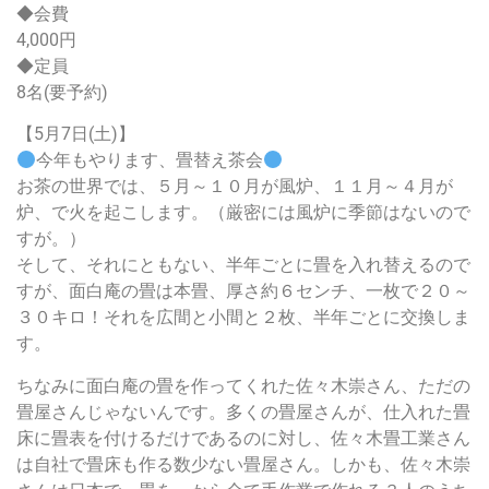
◆会費
4,000円
◆定員
8名(要予約)
【5月7日(土)】
今年もやります、畳替え茶会
お茶の世界では、５月～１０月が風炉、１１月～４月が
炉、で火を起こします。（厳密には風炉に季節はないので
すが。）
そして、それにともない、半年ごとに畳を入れ替えるので
すが、面白庵の畳は本畳、厚さ約６センチ、一枚で２０～
３０キロ！それを広間と小間と２枚、半年ごとに交換しま
す。
ちなみに面白庵の畳を作ってくれた佐々木崇さん、ただの
畳屋さんじゃないんです。多くの畳屋さんが、仕入れた畳
床に畳表を付けるだけであるのに対し、佐々木畳工業さん
は自社で畳床も作る数少ない畳屋さん。しかも、佐々木崇