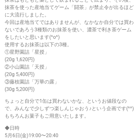
抹茶を使った産地当てゲーム「闘茶」が禁止令が出るほど
に大流行しました。
今回は産地当てではありませんが、なかなか自分では買わ
ないであろう3種類のお抹茶を使い、濃茶で利き茶ゲーム
をしたいと思います(^o^)
使用するお抹茶は以下の3種。
①星野園詰「星授」
(20g 1,620円)
②小山園詰「天授」
(20g 5,400円)
③藤枝園詰「万華の露」
(30g 5,200円)
ちょっと自分で1缶は買わないかな、というお値段なの
で、みんなで少しずつ楽しんじゃおう♪という企画です(^^)
もちろんお菓子もご用意いたします。
◆日時
5月6日(金)19:00〜20:40