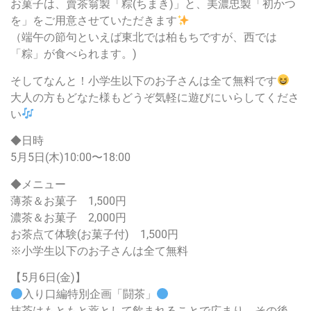
お菓子は、賣茶翁製「粽(ちまき)」と、美濃忠製「初かつ
を」をご用意させていただきます
（端午の節句といえば東北では柏もちですが、西では
「粽」が食べられます。)
そしてなんと！小学生以下のお子さんは全て無料です
大人の方もどなた様もどうぞ気軽に遊びにいらしてくださ
い
◆日時
5月5日(木)10:00〜18:00
◆メニュー
薄茶＆お菓子 1,500円
濃茶＆お菓子 2,000円
お茶点て体験(お菓子付) 1,500円
※小学生以下のお子さんは全て無料
【5月6日(金)】
入り口編特別企画「闘茶」
抹茶はもともと薬として飲まれることで広まり、その後、