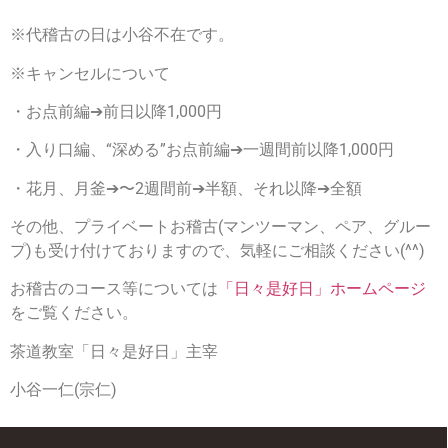
※代稽古の日は小谷不在です。
※キャンセルについて
・お点前編➔前日以降1,000円
・入り口編、“深める”お点前編➔一週間前以降1,000円
・花月、月釜➔〜2週間前➔半額、それ以降➔全額
その他、プライベートお稽古(マンツーマン、ペア、グルー
プ)も受け付けておりますので、気軽にご相談ください(^^)
お稽古のコース等については
「日々是好日」ホームページ
をご覧ください。
茶道教室「日々是好日」主宰
小谷一仁(宗仁)